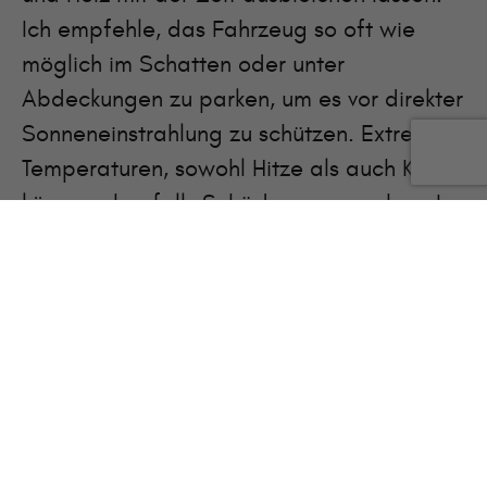
Ich empfehle, das Fahrzeug so oft wie
möglich im Schatten oder unter
Abdeckungen zu parken, um es vor direkter
Sonneneinstrahlung zu schützen. Extreme
Temperaturen, sowohl Hitze als auch Kälte,
können ebenfalls Schäden verursachen. In
sehr heißen Klimazonen ist es ratsam, das
Fahrzeug in einer Garage oder unter
einem Carport zu parken, um die
Innentemperaturen zu regulieren.
Notfalltipps für verschüttete
Flüssigkeiten