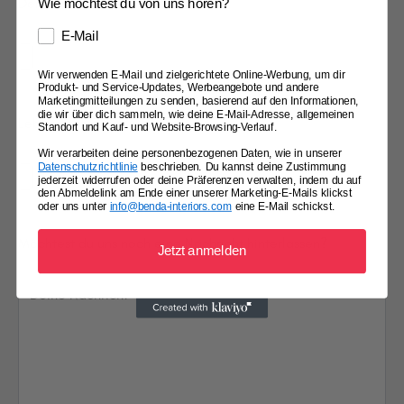
Dein Anschreiben
Wie möchtest du von uns hören?
E-Mail
Wir verwenden E-Mail und zielgerichtete Online-Werbung, um dir
Produkt- und Service-Updates, Werbeangebote und andere
Marketingmitteilungen zu senden, basierend auf den Informationen,
die wir über dich sammeln, wie deine E-Mail-Adresse, allgemeinen
Lebenslauf
Standort und Kauf- und Website-Browsing-Verlauf.
Wir verarbeiten deine personenbezogenen Daten, wie in unserer
Datenschutzrichtlinie
beschrieben. Du kannst deine Zustimmung
jederzeit widerrufen oder deine Präferenzen verwalten, indem du auf
den Abmeldelink am Ende einer unserer Marketing-E-Mails klickst
oder uns unter
info@benda-interiors.com
eine E-Mail schickst.
Möchtest du uns noch eine Nachricht hinterlassen?
Jetzt anmelden