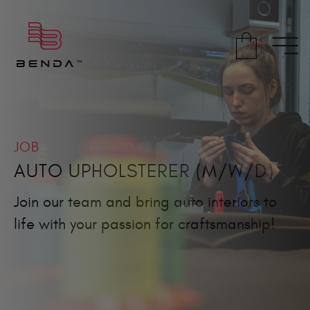
JOB
AUTO UPHOLSTERER (M/W/D)
Join our team and bring auto interiors to
life with your passion for craftsmanship!