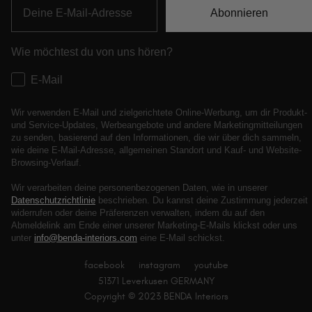
Abonnieren
Wie möchtest du von uns hören?
E-Mail
Wir verwenden E-Mail und zielgerichtete Online-Werbung, um dir Produkt-
und Service-Updates, Werbeangebote und andere Marketingmitteilungen
zu senden, basierend auf den Informationen, die wir über dich sammeln,
wie deine E-Mail-Adresse, allgemeinen Standort und Kauf- und Website-
Browsing-Verlauf.
Wir verarbeiten deine personenbezogenen Daten, wie in unserer
Datenschutzrichtlinie
beschrieben. Du kannst deine Zustimmung jederzeit
widerrufen oder deine Präferenzen verwalten, indem du auf den
Abmeldelink am Ende einer unserer Marketing-E-Mails klickst oder uns
unter
info@benda-interiors.com
eine E-Mail schickst.
facebook
instagram
youtube
51371 Leverkusen GERMANY
Copyright © 2023 BENDA Interiors