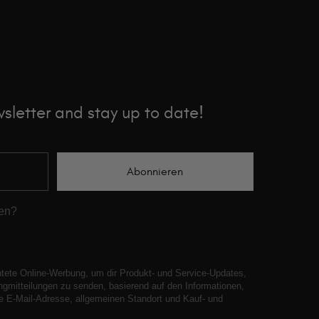
sletter and stay up to date!
Abonnieren
ren?
htete Online-Werbung, um dir Produkt- und Service-Updates,
gmitteilungen zu senden, basierend auf den Informationen,
ne E-Mail-Adresse, allgemeinen Standort und Kauf- und