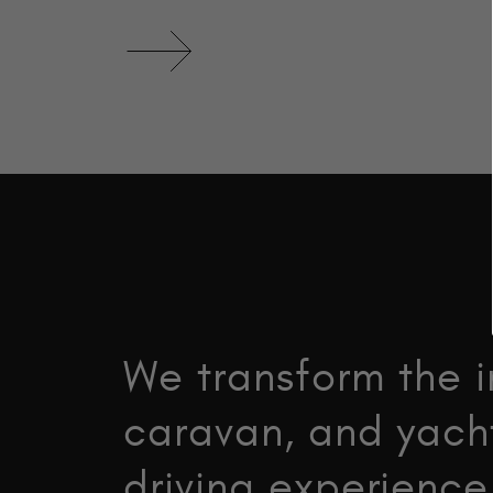
We transform the in
caravan, and yacht
driving experience